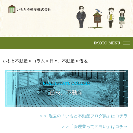
購入の流れ
マンション
一戸建
土地
賃貸物件
住居
テナント
事務所
収益物件
売買物件
いもと不動産
>
コラム
>
日々、不動産
>
借地
購入の流れ
マンション
駐車場
一戸建
土地
各種相談
賃貸物件
売却相談
不動産
（査定依頼）
なんでも相談
住居
テナント
賃貸管理
事務所
＞＞ 過去の「いもと不動産ブログ集」はコチラ
会社案内
収益物件
＞＞「管理業って面白い」はコチラ
いもとスタイル
会社概要
駐車場