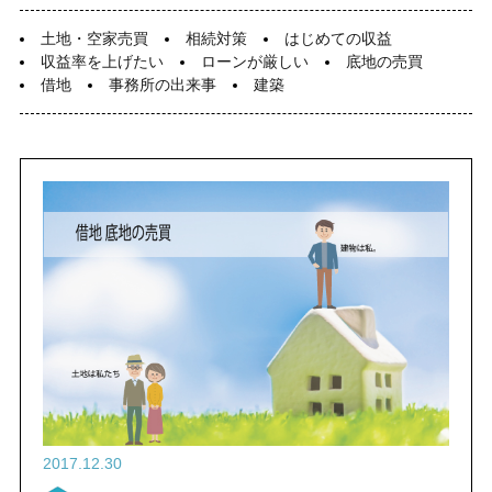
スタッフ紹介
いもとの仲間たち
各種相談
土地・空家売買
相続対策
はじめての収益
コラム
収益率を上げたい
ローンが厳しい
底地の売買
売却相談
不動産
借地
事務所の出来事
建築
日々、不動産
管理業って面白い
（査定依頼）
なんでも相談
賃貸管理
会社案内
いもとスタイル
会社概要
スタッフ紹介
いもとの仲間たち
コラム
日々、不動産
管理業って面白い
2017.12.30