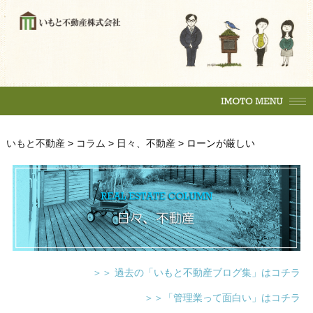
購入の流れ
マンション
一戸建
土地
賃貸物件
住居
テナント
事務所
収益物件
売買物件
いもと不動産
>
コラム
>
日々、不動産
>
ローンが厳しい
購入の流れ
マンション
駐車場
一戸建
土地
各種相談
賃貸物件
売却相談
不動産
（査定依頼）
なんでも相談
住居
テナント
賃貸管理
事務所
＞＞ 過去の「いもと不動産ブログ集」はコチラ
会社案内
収益物件
＞＞「管理業って面白い」はコチラ
いもとスタイル
会社概要
駐車場