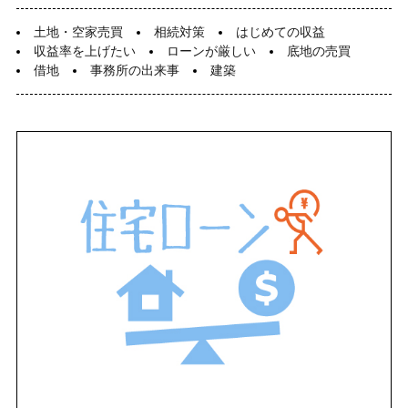
スタッフ紹介
いもとの仲間たち
各種相談
土地・空家売買
相続対策
はじめての収益
コラム
収益率を上げたい
ローンが厳しい
底地の売買
売却相談
不動産
借地
事務所の出来事
建築
日々、不動産
管理業って面白い
（査定依頼）
なんでも相談
賃貸管理
会社案内
いもとスタイル
会社概要
スタッフ紹介
いもとの仲間たち
コラム
日々、不動産
管理業って面白い