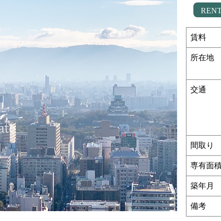
REN
賃料
所在地
交通
間取り
専有面
築年月
備考