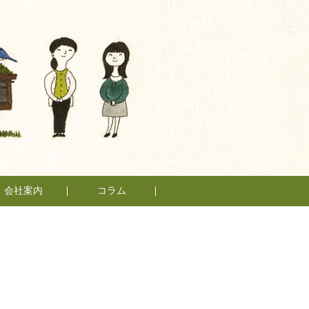
会社案内
コラム
もとの仲間たち
もとスタイル
スタッフ紹介
会社概要
日々、不動産
管理業って
面白い