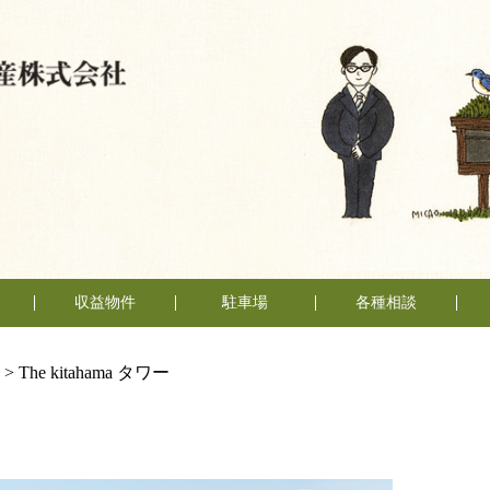
収益物件
駐車場
各種相談
売却相談
賃貸管理
不動産
い
い
（査定依頼）
なんでも相談
>
The kitahama タワー