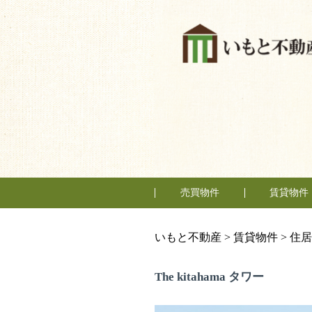
売買物件
賃貸物件
購入の流れ
マンション
一戸建
土地
テナント
住居
事務所
いもと不動産
>
賃貸物件
>
住居
The kitahama タワー