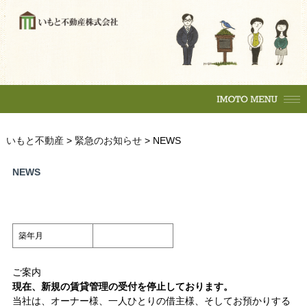
購入の流れ
マンション
一戸建
土地
賃貸物件
住居
テナント
事務所
収益物件
売買物件
いもと不動産
>
緊急のお知らせ
>
NEWS
購入の流れ
マンション
駐車場
NEWS
一戸建
土地
各種相談
賃貸物件
売却相談
不動産
（査定依頼）
なんでも相談
住居
テナント
築年月
賃貸管理
事務所
ご案内
会社案内
収益物件
現在、新規の賃貸管理の受付を停止しております。
いもとスタイル
会社概要
当社は、オーナー様、一人ひとりの借主様、そしてお預かりする
駐車場