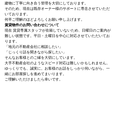
スタッフ紹介
いもとの仲間たち
建物に丁寧に向き合う管理を大切にしております。
そのため、現在は既存オーナー様のサポートに専念させていただ
各種相談
コラム
いております。
売却相談
不動産
何卒ご理解のほどよろしくお願い申し上げます。
日々、不動産
管理業って面白い
（査定依頼）
なんでも相談
賃貸物件のお問い合わせについて
賃貸管理
現在 賃貸専属スタッフが在籍していないため、日曜日のご案内が
難しい状態です。平日・土曜日を中心に対応させていただいてお
会社案内
ります。
「地元の不動産会社に相談したい」
いもとスタイル
会社概要
「じっくり話を聞きながら探したい」
スタッフ紹介
いもとの仲間たち
そんなお客様とのご縁を大切にしています。
大手不動産会社のようなスピード対応は難しいかもしれません。
コラム
ゆっくりでも、誠実に。お客様のお話をしっかり伺いながら、一
日々、不動産
管理業って面白い
緒にお部屋探しを進めてまいります。
ご理解いただけましたら幸いです。