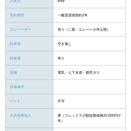
入居日
即時
契約期間
一般賃貸借契約2年
エレベーター
有り（二基・エレベータ停止階）
駐車場
空き無し
駐輪場
有り
設備
電気・上下水道・都市ガス
設備備考
ペット
不可
火災保険加入
要（フレックス少額短期保険20,000円/2
年）