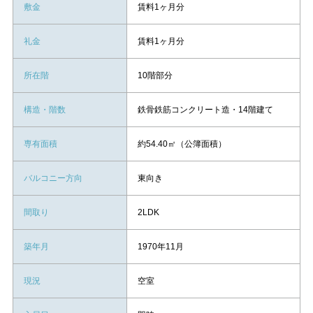
敷金
賃料1ヶ月分
礼金
賃料1ヶ月分
所在階
10階部分
構造・階数
鉄骨鉄筋コンクリート造・14階建て
専有面積
約54.40㎡（公簿面積）
バルコニー方向
東向き
間取り
2LDK
築年月
1970年11月
現況
空室