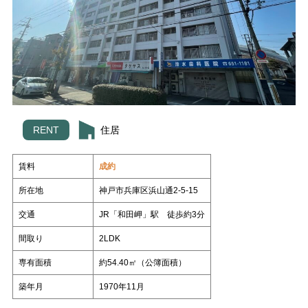
スタッフ紹介
いもとの仲間たち
各種相談
コラム
売却相談
不動産
日々、不動産
管理業って面白い
（査定依頼）
なんでも相談
賃貸管理
会社案内
いもとスタイル
会社概要
RENT
住居
スタッフ紹介
いもとの仲間たち
賃料
成約
コラム
所在地
神戸市兵庫区浜山通2-5-15
日々、不動産
管理業って面白い
交通
JR「和田岬」駅 徒歩約3分
間取り
2LDK
専有面積
約54.40㎡（公簿面積）
築年月
1970年11月