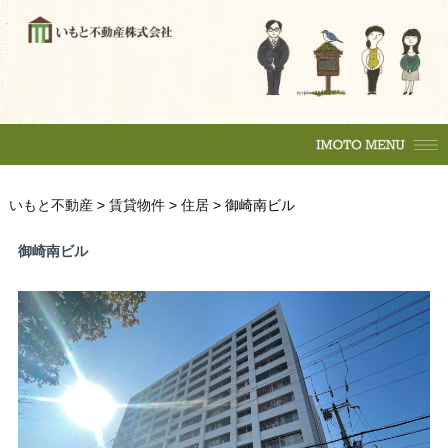
購入の流れ
マンション
一戸建
土地
賃貸物件
住居
テナント
事務所
収益物件
売買物件
いもと不動産
>
賃貸物件
>
住居
>
御崎南ビル
購入の流れ
マンション
駐車場
御崎南ビル
一戸建
土地
各種相談
賃貸物件
売却相談
不動産
（査定依頼）
なんでも相談
住居
テナント
賃貸管理
事務所
会社案内
収益物件
いもとスタイル
会社概要
駐車場