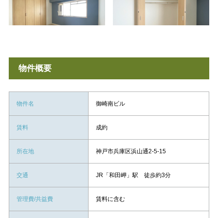
物件概要
物件名
御崎南ビル
賃料
成約
所在地
神戸市兵庫区浜山通2-5-15
交通
JR「和田岬」駅 徒歩約3分
管理費/共益費
賃料に含む