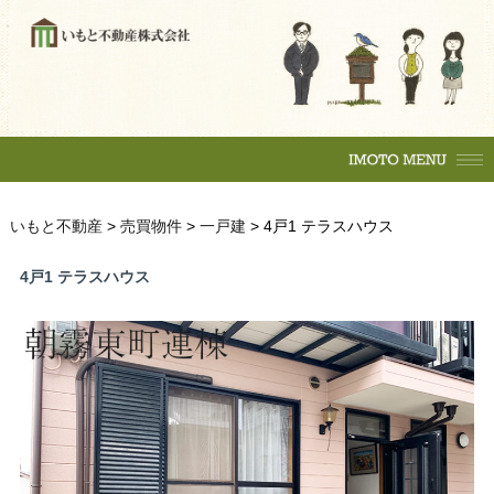
購入の流れ
マンション
一戸建
土地
賃貸物件
住居
テナント
事務所
収益物件
売買物件
いもと不動産
>
売買物件
>
一戸建
>
4戸1 テラスハウス
購入の流れ
マンション
駐車場
4戸1 テラスハウス
一戸建
土地
各種相談
賃貸物件
売却相談
不動産
（査定依頼）
なんでも相談
住居
テナント
賃貸管理
事務所
会社案内
収益物件
いもとスタイル
会社概要
駐車場