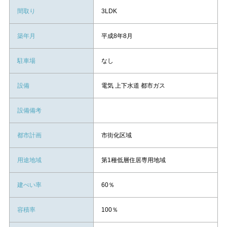
間取り
3LDK
築年月
平成8年8月
駐車場
なし
設備
電気 上下水道 都市ガス
設備備考
都市計画
市街化区域
用途地域
第1種低層住居専用地域
建ぺい率
60％
容積率
100％