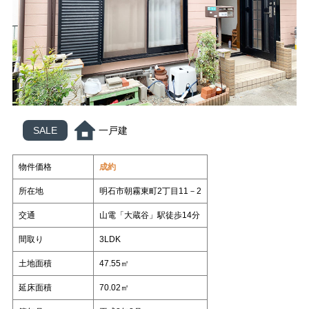
スタッフ紹介
いもとの仲間たち
各種相談
コラム
売却相談
不動産
日々、不動産
管理業って面白い
（査定依頼）
なんでも相談
賃貸管理
会社案内
いもとスタイル
会社概要
SALE
一戸建
スタッフ紹介
いもとの仲間たち
物件価格
成約
コラム
所在地
明石市朝霧東町2丁目11－2
日々、不動産
管理業って面白い
交通
山電「大蔵谷」駅徒歩14分
間取り
3LDK
土地面積
47.55㎡
延床面積
70.02㎡