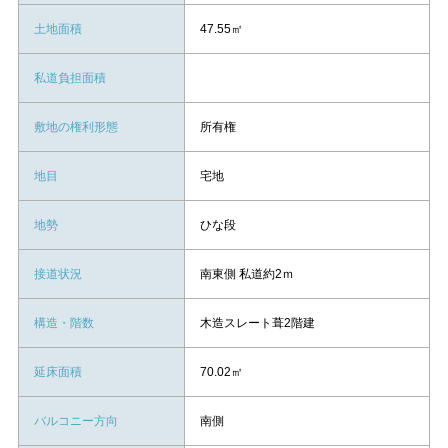
土地面積
47.55㎡
私道負担面積
敷地の権利形態
所有権
地目
宅地
地勢
ひな段
接道状況
南東側 私道約2ｍ
構造・階数
木造スレート葺2階建
延床面積
70.02㎡
バルコニー方向
南側