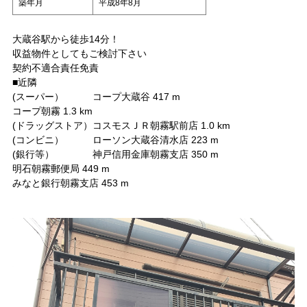
築年月
平成8年8月
大蔵谷駅から徒歩14分！
収益物件としてもご検討下さい
契約不適合責任免責
■近隣
(スーパー） コープ大蔵谷 417 m
コープ朝霧 1.3 km
(ドラッグストア）コスモスＪＲ朝霧駅前店 1.0 km
(コンビニ） ローソン大蔵谷清水店 223 m
(銀行等） 神戸信用金庫朝霧支店 350 m
明石朝霧郵便局 449 m
みなと銀行朝霧支店 453 m