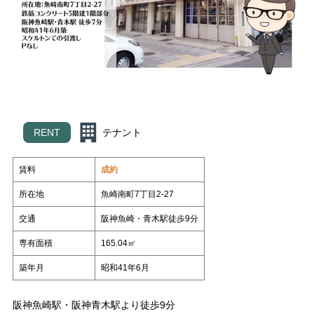
スタッフ紹介
いもとの仲間たち
各種相談
コラム
売却相談
不動産
日々、不動産
管理業って面白い
（査定依頼）
なんでも相談
賃貸管理
会社案内
いもとスタイル
会社概要
RENT
テナント
スタッフ紹介
いもとの仲間たち
賃料
成約
コラム
所在地
魚崎南町7丁目2-27
日々、不動産
管理業って面白い
交通
阪神魚崎・青木駅徒歩9分
専有面積
165.04㎡
築年月
昭和41年6月
阪神魚崎駅・阪神青木駅より徒歩9分