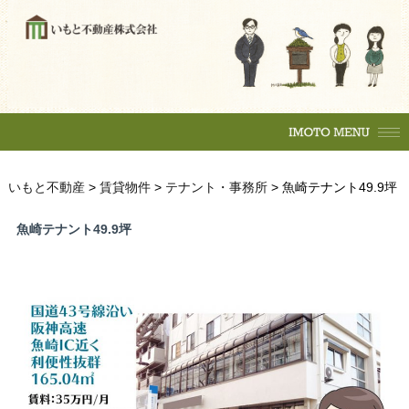
購入の流れ
マンション
一戸建
土地
賃貸物件
住居
テナント
事務所
収益物件
売買物件
いもと不動産
>
賃貸物件
>
テナント・事務所
>
魚崎テナント49.9坪
購入の流れ
マンション
駐車場
魚崎テナント49.9坪
一戸建
土地
各種相談
賃貸物件
売却相談
不動産
（査定依頼）
なんでも相談
住居
テナント
賃貸管理
事務所
会社案内
収益物件
いもとスタイル
会社概要
駐車場