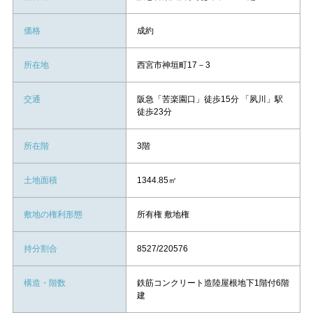
価格
成約
所在地
西宮市神垣町17－3
交通
阪急「苦楽園口」徒歩15分 「夙川」駅
徒歩23分
所在階
3階
土地面積
1344.85㎡
敷地の権利形態
所有権 敷地権
持分割合
8527/220576
構造・階数
鉄筋コンクリート造陸屋根地下1階付6階
建