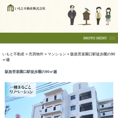
購入の流れ
マンション
一戸建
土地
賃貸物件
住居
テナント
事務所
収益物件
売買物件
いもと不動産
>
売買物件
>
マンション
>
阪急苦楽園口駅徒歩圏の90
㎡越
購入の流れ
マンション
駐車場
一戸建
土地
阪急苦楽園口駅徒歩圏の90㎡越
各種相談
賃貸物件
売却相談
不動産
（査定依頼）
なんでも相談
住居
テナント
賃貸管理
事務所
会社案内
収益物件
いもとスタイル
会社概要
駐車場