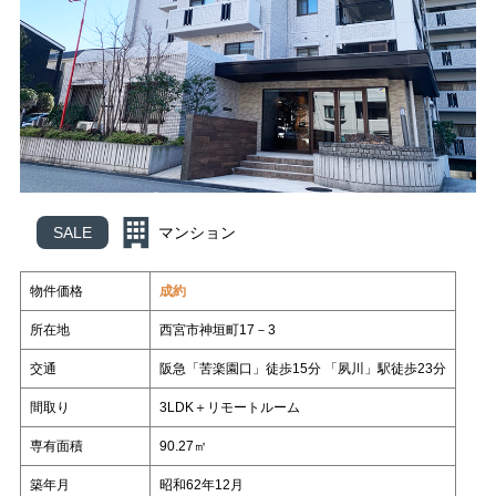
スタッフ紹介
いもとの仲間たち
各種相談
コラム
売却相談
不動産
日々、不動産
管理業って面白い
（査定依頼）
なんでも相談
賃貸管理
会社案内
いもとスタイル
会社概要
スタッフ紹介
いもとの仲間たち
SALE
マンション
コラム
物件価格
成約
日々、不動産
管理業って面白い
所在地
西宮市神垣町17－3
交通
阪急「苦楽園口」徒歩15分 「夙川」駅徒歩23分
間取り
3LDK＋リモートルーム
専有面積
90.27㎡
築年月
昭和62年12月