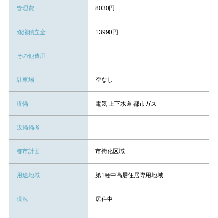
管理費
8030円
修繕積立金
13990円
その他費用
駐車場
空なし
設備
電気 上下水道 都市ガス
設備備考
都市計画
市街化区域
用途地域
第1種中高層住居専用地域
現況
居住中