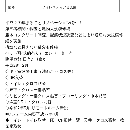
備考
フォレスティア苦楽園
平成２７年まるごとリノベーション物件！
第三者機関の調査と建物大規模修繕
躯体コンクリート調査、配筋状況調査などにより適切な大規模修
繕を実施
構造など見えない部分も修繕！
ペット可(規約有り） エレベーター有
眺望良好 日当たり良好
平成28年2月
◇洗面室改修工事（洗面台 クロス等）
◇BR入替
◇トイレ：クロス貼替
◇廊下：クロス一部貼替
◇リビング：一部クロス貼替・フローリング・巾木貼替
◇洋室6.5Ｊ：クロス貼替
◇令和2年5月 リモートルーム新設
■リフォーム内容平成27年9月
◆トイレ トイレ取替 床：CF張替 壁・天井：クロス張替 換
気扇取替