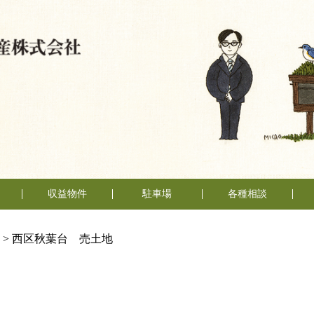
収益物件
駐車場
各種相談
売却相談
賃貸管理
不動産
い
い
（査定依頼）
なんでも相談
>
西区秋葉台 売土地