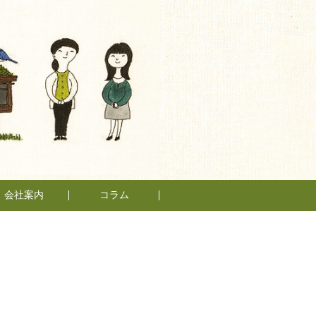
会社案内
コラム
もとの仲間たち
もとスタイル
スタッフ紹介
会社概要
日々、不動産
管理業って
面白い