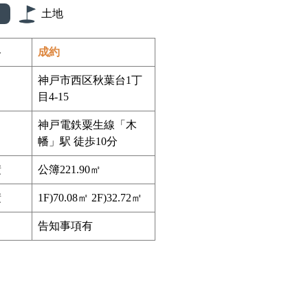
土地
格
成約
神戸市西区秋葉台1丁
目4-15
神戸電鉄粟生線「木
幡」駅 徒歩10分
積
公簿221.90㎡
積
1F)70.08㎡ 2F)32.72㎡
告知事項有