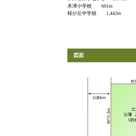
木津小学校 601m
桜が丘中学校 1,442m
図面