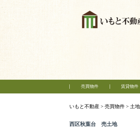
売買物件
賃貸物件
購入の流れ
マンション
一戸建
土地
テナント
住居
事務所
いもと不動産
>
売買物件
>
土地
西区秋葉台 売土地