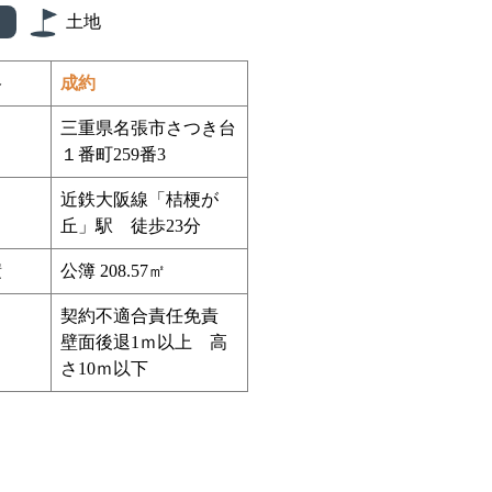
土地
格
成約
三重県名張市さつき台
１番町259番3
近鉄大阪線「桔梗が
丘」駅 徒歩23分
積
公簿 208.57㎡
契約不適合責任免責
壁面後退1ｍ以上 高
さ10ｍ以下