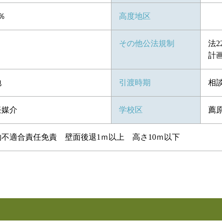
0％
高度地区
その他公法規制
法
計
地
引渡時期
相
任媒介
学校区
薦
約不適合責任免責 壁面後退1ｍ以上 高さ10ｍ以下