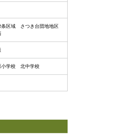
22条区域 さつき台団地地区
画
談
原小学校 北中学校