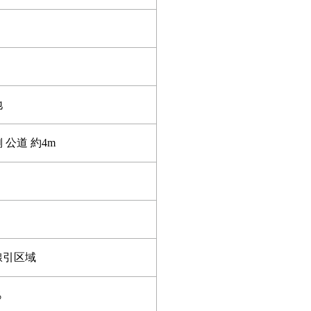
地
 公道 約4m
線引区域
％