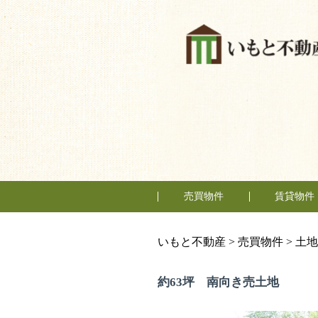
売買物件
賃貸物件
購入の流れ
マンション
一戸建
土地
テナント
住居
事務所
いもと不動産
>
売買物件
>
土地
約63坪 南向き売土地