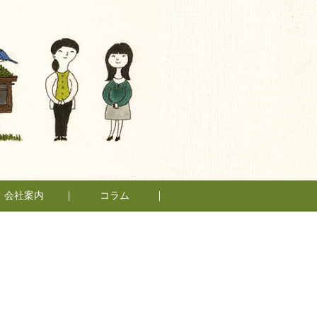
会社案内
コラム
もとの仲間たち
もとスタイル
スタッフ紹介
会社概要
日々、不動産
管理業って
面白い