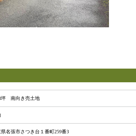
63坪 南向き売土地
約
県名張市さつき台１番町259番3