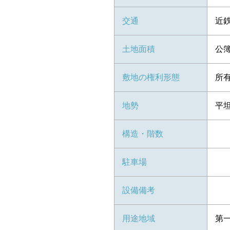
交通
近
土地面積
公簿 
敷地の権利形態
所
地勢
平
構造・階数
駐車場
設備備考
用途地域
第