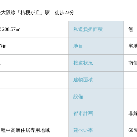
鉄大阪線「桔梗が丘」駅 徒歩23分
208.57㎡
私道負担面積
無
有権
地目
宅
坦
接道状況
南側
建物面積
設備
都市計画
非
一種中高層住居専用地域
建ぺい率
60