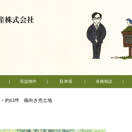
収益物件
駐車場
各種相談
売却相談
賃貸管理
不動産
い
い
（査定依頼）
なんでも相談
>
約63坪 南向き売土地