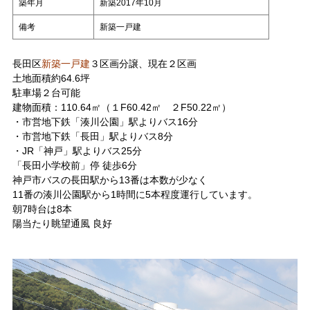
築年月
新築2017年10月
備考
新築一戸建
長田区
新築一戸建
３区画分譲、現在２区画
土地面積約64.6坪
駐車場２台可能
建物面積：110.64㎡（１F60.42㎡ ２F50.22㎡）
・市営地下鉄「湊川公園」駅よりバス16分
・市営地下鉄「長田」駅よりバス8分
・JR「神戸」駅よりバス25分
「長田小学校前」停 徒歩6分
神戸市バスの長田駅から13番は本数が少なく
11番の湊川公園駅から1時間に5本程度運行しています。
朝7時台は8本
陽当たり眺望通風 良好