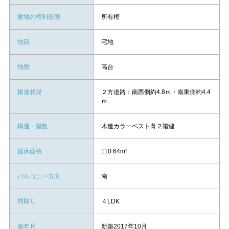
敷地の権利形態
所有権
地目
宅地
地勢
高台
接道状況
２方道路：南西側約4.8ｍ・南東側約4.4
ｍ
構造・階数
木造カラーベスト葺２階建
延床面積
110.64m²
バルコニー方向
南
間取り
４LDK
築年月
新築2017年10月