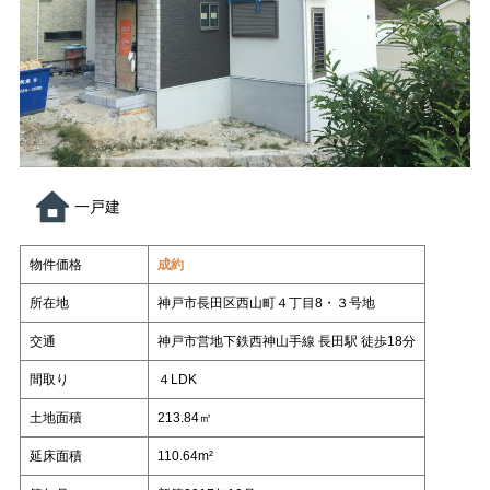
スタッフ紹介
いもとの仲間たち
各種相談
コラム
売却相談
不動産
日々、不動産
管理業って面白い
（査定依頼）
なんでも相談
賃貸管理
会社案内
いもとスタイル
会社概要
一戸建
スタッフ紹介
いもとの仲間たち
物件価格
成約
コラム
所在地
神戸市長田区西山町４丁目8・３号地
日々、不動産
管理業って面白い
交通
神戸市営地下鉄西神山手線 長田駅 徒歩18分
間取り
４LDK
土地面積
213.84㎡
延床面積
110.64m²