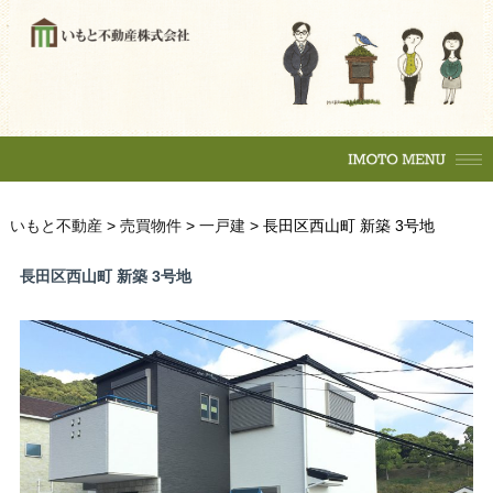
購入の流れ
マンション
一戸建
土地
賃貸物件
住居
テナント
事務所
収益物件
売買物件
いもと不動産
>
売買物件
>
一戸建
>
長田区西山町 新築 3号地
購入の流れ
マンション
駐車場
長田区西山町 新築 3号地
一戸建
土地
各種相談
賃貸物件
売却相談
不動産
（査定依頼）
なんでも相談
住居
テナント
賃貸管理
事務所
会社案内
収益物件
いもとスタイル
会社概要
駐車場