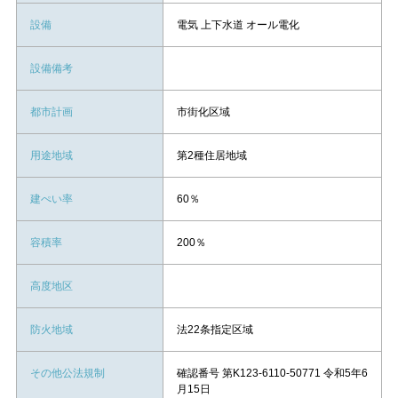
設備
電気 上下水道 オール電化
設備備考
都市計画
市街化区域
用途地域
第2種住居地域
建ぺい率
60％
容積率
200％
高度地区
防火地域
法22条指定区域
その他公法規制
確認番号 第K123-6110-50771 令和5年6
月15日