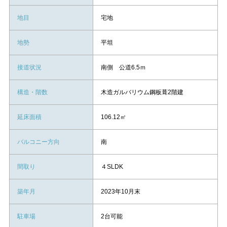
地目
宅地
地勢
平坦
接道状況
南側 公道6.5ｍ
構造・階数
木造ガルバリウム鋼板葺2階建
延床面積
106.12㎡
バルコニー方向
南
間取り
４SLDK
築年月
2023年10月末
駐車場
2台可能