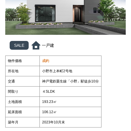
スタッフ紹介
いもとの仲間たち
各種相談
コラム
売却相談
不動産
日々、不動産
管理業って面白い
（査定依頼）
なんでも相談
賃貸管理
会社案内
SALE
一戸建
いもとスタイル
会社概要
スタッフ紹介
いもとの仲間たち
物件価格
成約
所在地
小野市上本町2号地
コラム
交通
神戸電鉄粟生線「小野」駅徒歩10分
日々、不動産
管理業って面白い
間取り
４SLDK
土地面積
193.23㎡
延床面積
106.12㎡
築年月
2023年10月末