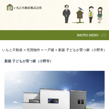
購入の流れ
マンション
一戸建
土地
賃貸物件
住居
テナント
事務所
収益物件
売買物件
いもと不動産
>
売買物件
>
一戸建
>
新築 子どもが育つ家（小野市）
購入の流れ
マンション
駐車場
新築 子どもが育つ家（小野市）
一戸建
土地
各種相談
賃貸物件
売却相談
不動産
（査定依頼）
なんでも相談
住居
テナント
賃貸管理
事務所
会社案内
収益物件
いもとスタイル
会社概要
駐車場