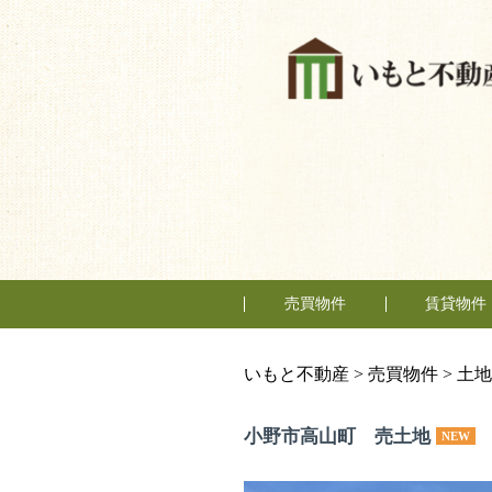
売買物件
賃貸物件
購入の流れ
マンション
一戸建
土地
テナント
住居
事務所
いもと不動産
>
売買物件
>
土地
小野市高山町 売土地
NEW