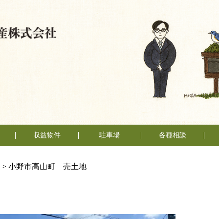
収益物件
駐車場
各種相談
売却相談
賃貸管理
不動産
い
い
（査定依頼）
なんでも相談
>
小野市高山町 売土地