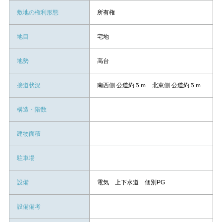
敷地の権利形態
所有権
地目
宅地
地勢
高台
接道状況
南西側 公道約５ｍ 北東側 公道約５ｍ
構造・階数
建物面積
駐車場
設備
電気 上下水道 個別PG
設備備考