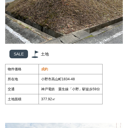
スタッフ紹介
いもとの仲間たち
各種相談
コラム
売却相談
不動産
日々、不動産
管理業って面白い
（査定依頼）
なんでも相談
賃貸管理
会社案内
いもとスタイル
会社概要
SALE
土地
スタッフ紹介
いもとの仲間たち
物件価格
成約
コラム
所在地
小野市高山町1834-48
日々、不動産
管理業って面白い
交通
神戸電鉄 粟生線「小野」駅徒歩59分
土地面積
377.92㎡