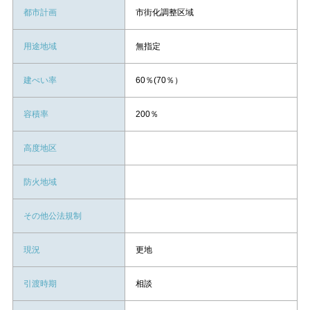
都市計画
市街化調整区域
用途地域
無指定
建ぺい率
60％(70％）
容積率
200％
高度地区
防火地域
その他公法規制
現況
更地
引渡時期
相談