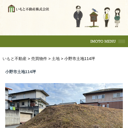
購入の流れ
マンション
一戸建
土地
賃貸物件
住居
テナント
事務所
収益物件
売買物件
いもと不動産
>
売買物件
>
土地
>
小野市土地114坪
購入の流れ
マンション
駐車場
小野市土地114坪
一戸建
土地
各種相談
賃貸物件
売却相談
不動産
（査定依頼）
なんでも相談
住居
テナント
賃貸管理
事務所
会社案内
収益物件
いもとスタイル
会社概要
駐車場