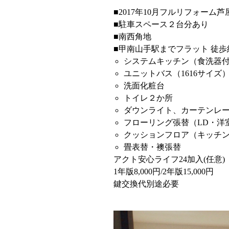
■2017年10月フルリフォーム芦
■駐車スペース２台分あり
■南西角地
■甲南山手駅までフラット 徒歩
システムキッチン（食洗器
ユニットバス（1616サイズ
洗面化粧台
トイレ２か所
ダウンライト、カーテンレ
フローリング張替（LD・洋
クッションフロア（キッチ
畳表替・襖張替
アクト安心ライフ24加入(任意)
1年版8,000円/2年版15,000円
鍵交換代別途必要