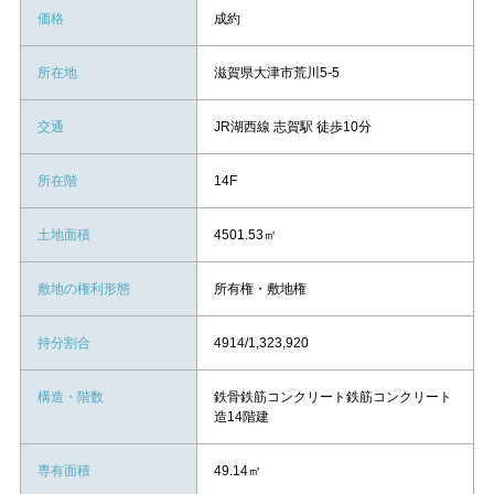
価格
成約
所在地
滋賀県大津市荒川5-5
交通
JR湖西線 志賀駅 徒歩10分
所在階
14F
土地面積
4501.53㎡
敷地の権利形態
所有権・敷地権
持分割合
4914/1,323,920
構造・階数
鉄骨鉄筋コンクリート鉄筋コンクリート
造14階建
専有面積
49.14㎡