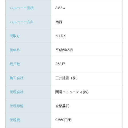
バルコニー面積
8.82㎡
バルコニー方向
南西
間取り
１LDK
築年月
平成6年5月
総戸数
268戸
施工会社
三井建設（株）
管理会社
関電コミュニティ(株)
管理形態
全部委託
管理費
9,560円/月