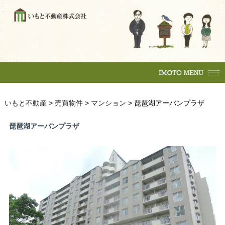
購入の流れ
マンション
一戸建
土地
賃貸物件
住居
テナント
事務所
収益物件
売買物件
いもと不動産
>
売買物件
>
マンション
>
琵琶湖アーバンプラザ
購入の流れ
マンション
駐車場
琵琶湖アーバンプラザ
一戸建
土地
各種相談
賃貸物件
売却相談
不動産
（査定依頼）
なんでも相談
住居
テナント
賃貸管理
事務所
会社案内
収益物件
いもとスタイル
会社概要
駐車場