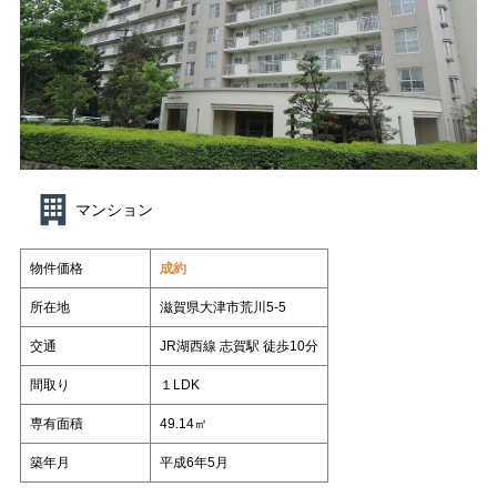
スタッフ紹介
いもとの仲間たち
各種相談
コラム
売却相談
不動産
日々、不動産
管理業って面白い
（査定依頼）
なんでも相談
賃貸管理
会社案内
いもとスタイル
会社概要
マンション
スタッフ紹介
いもとの仲間たち
物件価格
成約
コラム
所在地
滋賀県大津市荒川5-5
日々、不動産
管理業って面白い
交通
JR湖西線 志賀駅 徒歩10分
間取り
１LDK
専有面積
49.14㎡
築年月
平成6年5月