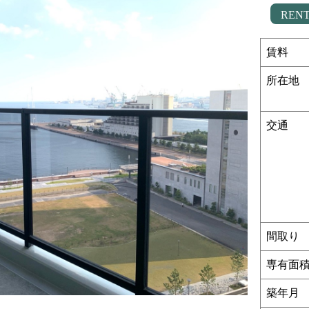
REN
賃料
所在地
交通
間取り
専有面
築年月