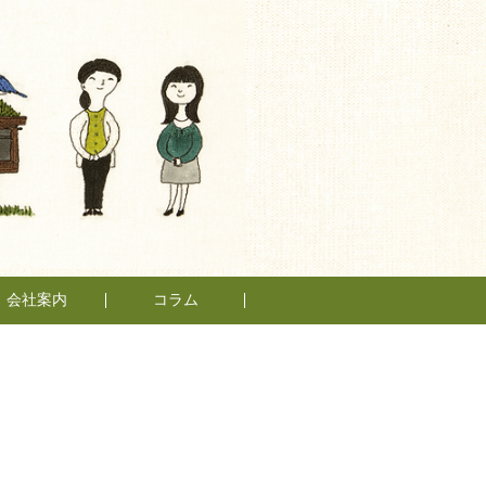
会社案内
コラム
もとの仲間たち
もとスタイル
スタッフ紹介
会社概要
日々、不動産
管理業って
面白い