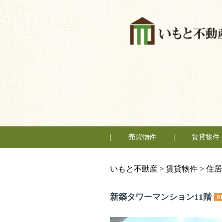
売買物件
賃貸物件
購入の流れ
マンション
一戸建
土地
テナント
住居
事務所
いもと不動産
>
賃貸物件
>
住居
新築タワーマンション11階
N