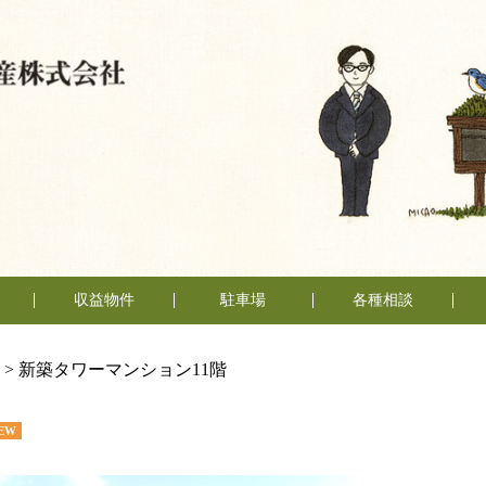
収益物件
駐車場
各種相談
売却相談
賃貸管理
不動産
い
い
（査定依頼）
なんでも相談
>
新築タワーマンション11階
EW