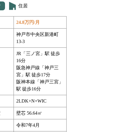
住居
T
24.8万円/月
神戸市中央区新港町
13-3
JR「三ノ宮」駅 徒歩
16分
阪急神戸線「神戸三
宮」駅 徒歩17分
阪神本線「神戸三宮」
駅 徒歩16分
2LDK+N+WIC
積
壁芯 56.64㎡
令和7年4月