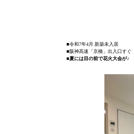
■
令和
7
年
4
月 新築未入居
■阪神高速「京橋」出入口すぐ
■夏には目の前で花火大会が♪